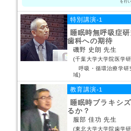
を行
特別講演-1
睡眠時無呼吸症研
歯科への期待
磯野 史朗 先生
(千葉大学大学院医学
呼吸・循環治療学研究
域)
教育講演-1
睡眠時ブラキシ
るか？
服部 佳功 先生
(東北大学大学院歯学