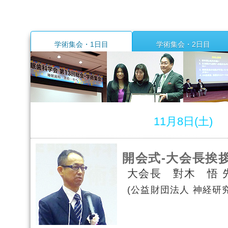
学術集会・1日目
学術集会・2日目
11月8日(土)
開会式
-大会長挨
大会長 對木 悟 
(公益財団法人 神経研