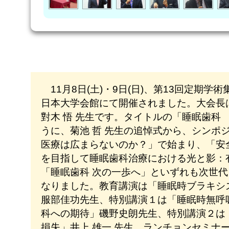
11月8日(土)・9日(日)、第13回定期学
日本大学会館にて開催されました。大会長
對木 悟 先生です。タイトルの「睡眠歯科
うに、菊池 哲 先生の追悼式から、シンポ
医療は広まらないのか？」で始まり、「安
を目指して睡眠歯科治療における光と影：
「睡眠歯科 次の一歩へ」といずれも次世
なりました。教育講演は「睡眠時ブラキシ
服部佳功先生、特別講演１は「睡眠時無呼
科への期待」磯野史朗先生、特別講演２は
損失」井上 雄一 先生、ランチョンセミナ