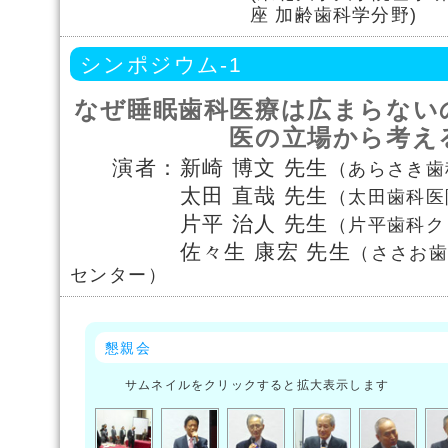
座 加齢歯科学分野)
シンポジウム-1
なぜ睡眠歯科医療は広まらない
医の立場から考え
演者：新崎 博文 先生
（あらさき歯
太田 直哉 先生
（太田歯科医
片平 治人 先生
（片平歯科ク
佐々生 康宏 先生
（ささお歯
センター）
懇親会
サムネイルをクリックすると拡大表示します